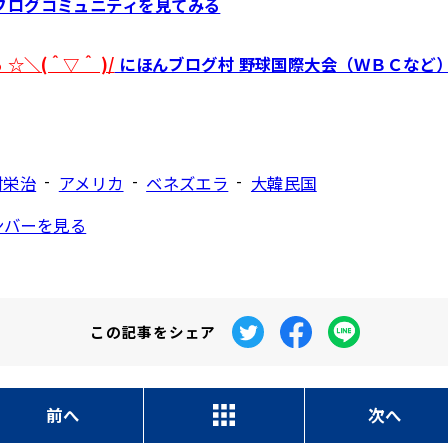
ブログコミュニティを見てみる
☆＼(＾▽＾ )/
にほんブログ村 野球国際大会（ＷＢＣなど）
-
-
-
村栄治
アメリカ
ベネズエラ
大韓民国
ンバーを見る
この記事を
シェア
前へ
次へ