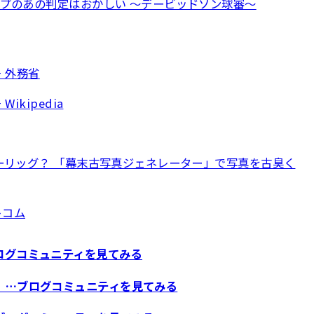
プのあの判定はおかしい ～デービッドソン球審～
 外務省
ikipedia
ーリッグ？ 「幕末古写真ジェネレーター」で写真を古臭く
トコム
ログコミュニティを見てみる
 …ブログコミュニティを見てみる