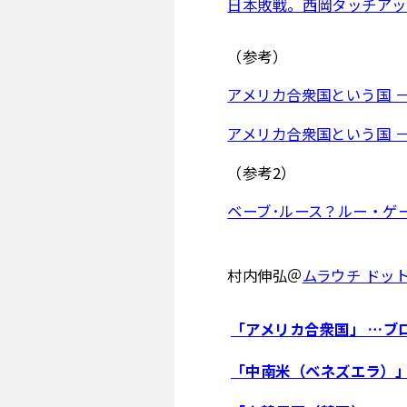
日本敗戦。西岡タッチアッ
（参考）
アメリカ合衆国という国 －
アメリカ合衆国という国 － W
（参考2）
ベーブ･ルース？ルー・ゲ
村内伸弘＠
ムラウチ ドッ
「アメリカ合衆国」 …ブ
「中南米（ベネズエラ）」