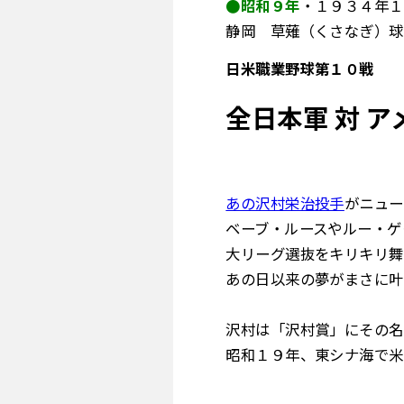
●昭和９年
・１９３４年１
静岡 草薙（くさなぎ）球
日米職業野球第１０戦
全日本軍 対 
あの沢村栄治投手
がニュー
ベーブ・ルースやルー・ゲ
大リーグ選抜をキリキリ舞
あの日以来の夢がまさに叶
沢村は「沢村賞」にその名
昭和１９年、東シナ海で米