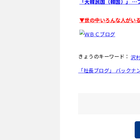
「大韓民国（韓国）」 …
▼世の中いろんな人がいる 
きょうのキーワード：
沢
「社長ブログ」 バックナ