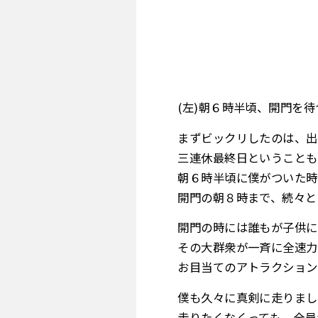
(左)朝６時半頃、開
まずビックリしたのは、出
三連休最終日ということも
朝６時半頃に僕がついた時
開門の朝８時まで、続々と
開門の時には誰もが子供に
その大群衆が一斉に全速力
お目当てのアトラクション
僕も久々に真剣に走りまし
走りたくなくっても、全員