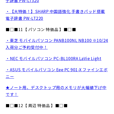
子辞書 PW-LT320
・【大特価！】SHARP 中国語強化 手書きパッド搭載
電子辞書 PW-LT220
■□■11【 パソコン 特価品 】■□■
・東芝 モバイルパソコン PANB100NL NB100 ※10/24
入荷分ご予約受付中！
・NEC モバイルパソコン PC-BL100RA LaVie Light
・ASUS モバイルパソコン Eee PC 901-X ファインエボ
ニー
★ノート用、デスクトップ用のメモリが大幅値下げ中
です！
■□■12【 周辺 特価品 】■□■