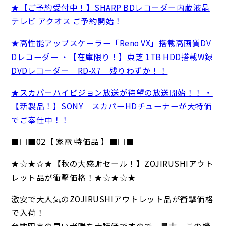
★【ご予約受付中！】SHARP BDレコーダー内蔵液晶
テレビ アクオス ご予約開始！
★高性能アップスケーラー「Reno VX」搭載高画質DV
Dレコーダー ・【在庫限り！】東芝 1TB HDD搭載W録
DVDレコーダー RD-X7 残りわずか！！
★スカパーハイビジョン放送が待望の放送開始！！ ・
【新製品！】SONY スカパーHDチューナーが大特価
でご奉仕中！！
■□■02【 家電 特価品 】■□■
★☆★☆★【秋の大感謝セール！】ZOJIRUSHIアウト
レット品が衝撃価格！★☆★☆★
激安で大人気のZOJIRUSHIアウトレット品が衝撃価格
で入荷！