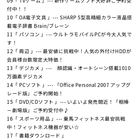
09「 TVゲーム 」--- 新作ゲームソフト大好評ご予約受
付中！！
10「 OA電子文具 」--- SHARP 5型高精細カラー液晶搭
載電子辞書 Brain/ブレーン
11「 パソコン 」--- ウルトラモバイルPCが今大人気で
す！
12「 周辺 」--- 最安値に挑戦中！人気の外付けHDDが
会員様台数限定大特価！
13「 デジカメ 」--- 顔認識・オートシーン搭載1010
万画素デジカメ
14「 PCソフト 」--- 「Office Personal 2007 アップグ
レード版」ご予約開始！
15「 DVD/CDソフト 」--- いよいよ発売間近！「相棒
－劇場版」ご予約受付中♪
16「 スポーツ用品 」--- 乗馬フィットネス最安挑戦
中！フィットネス機器が安い☆
17「 書籍ダウンロード 」