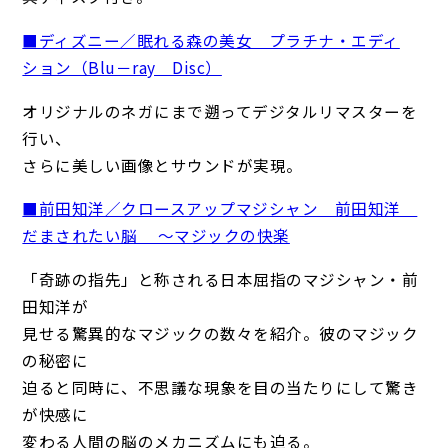
■ディズニー／眠れる森の美女 プラチナ・エディ
ション（Blu－ray Disc）
オリジナルのネガにまで遡ってデジタルリマスターを
行い、
さらに美しい画像とサウンドが実現。
■前田知洋／クロースアップマジシャン 前田知洋
だまされたい脳 ～マジックの快楽
「奇跡の指先」と称される日本屈指のマジシャン・前
田知洋が
見せる驚異的なマジックの数々を紹介。彼のマジック
の秘密に
迫ると同時に、不思議な現象を目の当たりにして驚き
が快感に
変わる人間の脳のメカニズムにも迫る。