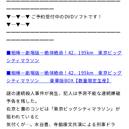
━━━━━━━━━━━━━━━━━━━━━━━━
━━━━━━━━━━
▼─▼─▼ ご予約受付中のDVDソフトです！
▼─▼─▼
━━━━━━━━━━━━━━━━━━━━━━━━
━━━━━━━━━━
■相棒－劇場版－絶体絶命！42．195km 東京ビッグ
シティマラソン
■相棒－劇場版－絶体絶命！42．195km 東京ビッグ
シティマラソン 豪華版BOX【数量限定生産】
謎の連続殺人事件が発生、犯人は予測不能な連続爆破
予告を残した。
右京と薫のコンビは「東京ビッグシティマラソン」が
狙われていると
気付くが…。水谷豊、寺脇康文共演による刑事ドラ