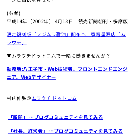
(参考)
平成14年（2002年） 4月13日 読売新聞朝刊・多摩版
限定復刻版「フジムラ醤油」配布へ 家電量販店「ム
ラウチ」
▼ムラウチドットコムで一緒に働きませんか？
勤務地:八王子市 - Web技術者、フロントエンドエンジ
ニア、Webデザイナー
村内伸弘＠
ムラウチ ドットコム
「新聞」 …ブログコミュニティを見てみる
「社長、経営者」 …ブログコミュニティを見てみる