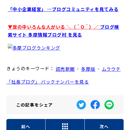
「中小企業経営」 …ブログコミュニティを見てみる
▼世の中いろんな人がいる ＼（＾O＾）／
ブログ検
索サイト 多摩情報ブログ村 を見る
きょうのキーワード：
-
-
読売新聞
多摩版
ムラウチ
「社長ブログ」 バックナンバーを見る
この記事を
シェア
前へ
次へ