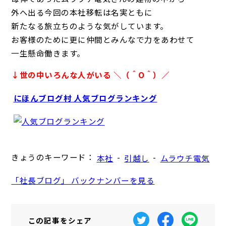
外へ出る今回の本社移転は名実ともに
新たなる旅立ちのような気がしています。
お客様のために更に仲間とみんなで力をあわせて
一生懸命働きます。
↓世の中いろんな人がいる ＼（＾O＾）／
にほんブログ村 人気ブログランキング
きょうのキーワード：
-
-
本社
引越し
ムラウチ電気
「社長ブログ」 バックナンバーを見る
この記事を
シェア