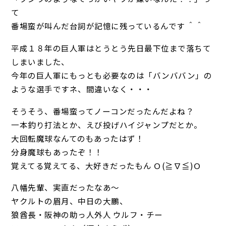
て
番場蛮が叫んだ台詞が記憶に残っているんです ＾＾
平成１８年の巨人軍はとうとう先日最下位まで落ちて
しまいました、
今年の巨人軍にもっとも必要なのは「バンババン」の
ような選手ですネ、間違いなく・・・
そうそう、番場蛮ってノーコンだったんだよね？
一本釣り打法とか、えび投げハイジャンプだとか。
大回転魔球なんてのもあったはず！
分身魔球もあったぞ！！
覚えてる覚えてる、大好きだったもん Ｏ(≧∇≦)Ｏ
八幡先輩、実直だったなあ～
ヤクルトの眉月、中日の大鵬、
狼酋長・阪神の助っ人外人 ウルフ・チー