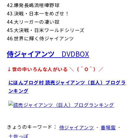
42.爆発長嶋流喧嘩野球
43.決戦・日本一をめざせ！
44.大リーガーの凄い奴
45.大決戦・日米ワールドシリーズ
46.世界に輝く侍ジャイアンツ
侍ジャイアンツ
DVDBOX
↓世の中いろんな人がいる ＼（＾O＾）／
にほんブログ村 読売ジャイアンツ（巨人）ブログラ
ンキング
きょうのキーワード：
-
-
侍ジャイアンツ
番場蛮
土佐っぽ