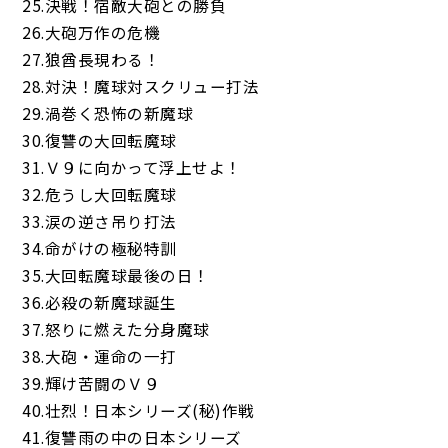
25.決戦！宿敵大砲との勝負
26.大砲万作の危機
27.狼酋長現わる！
28.対決！魔球対スクリュー打法
29.渦巻く恐怖の新魔球
30.復讐の大回転魔球
31.Ｖ９に向かって浮上せよ！
32.危うし大回転魔球
33.涙の逆さ吊り打法
34.命がけの極秘特訓
35.大回転魔球最後の日！
36.必殺の新魔球誕生
37.怒りに燃えた分身魔球
38.大砲・運命の一打
39.輝け苦闘のＶ９
40.壮烈！日本シリーズ(秘)作戦
41.復讐雨の中の日本シリーズ