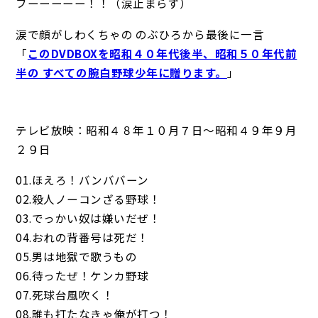
フーーーーー！！（涙止まらず）
涙で顔がしわくちゃの のぶひろから最後に一言
「
このDVDBOXを昭和４０年代後半、昭和５０年代前
半の すべての腕白野球少年に贈ります。
」
テレビ放映：昭和４８年１０月７日～昭和４９年９月
２９日
01.ほえろ！バンババーン
02.殺人ノーコンざる野球！
03.でっかい奴は嫌いだぜ！
04.おれの背番号は死だ！
05.男は地獄で歌うもの
06.待ったぜ！ケンカ野球
07.死球台風吹く！
08.誰も打たなきゃ俺が打つ！