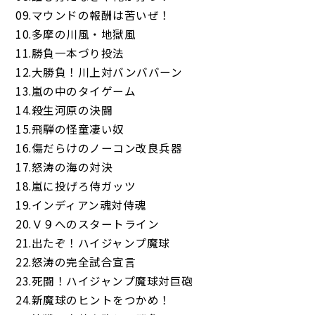
09.マウンドの報酬は苦いぜ！
10.多摩の川風・地獄風
11.勝負一本づり投法
12.大勝負！川上対バンババーン
13.嵐の中のタイゲーム
14.殺生河原の決闘
15.飛騨の怪童凄い奴
16.傷だらけのノーコン改良兵器
17.怒涛の海の対決
18.嵐に投げろ侍ガッツ
19.インディアン魂対侍魂
20.Ｖ９へのスタートライン
21.出たぞ！ハイジャンプ魔球
22.怒涛の完全試合宣言
23.死闘！ハイジャンプ魔球対巨砲
24.新魔球のヒントをつかめ！