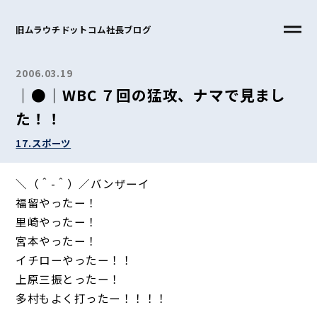
旧ムラウチドットコム社長ブログ
2006.03.19
｜●｜WBC ７回の猛攻、ナマで見まし
た！！
17.スポーツ
＼（＾-＾）／バンザーイ
福留やったー！
里崎やったー！
宮本やったー！
イチローやったー！！
上原三振とったー！
多村もよく打ったー！！！！