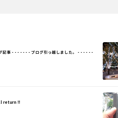
事 - - - - - - - ブログ引っ越しました。 - - - - - -
eturn !!