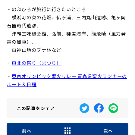
・のぶひろが旅行に行きたいところ
横浜町の菜の花畑、仏ヶ浦、三内丸山遺跡、亀ヶ岡
石器時代遺跡、
津軽三味線会館、弘前、種差海岸、龍飛崎（風力発
電の風車）、
白神山地のブナ林など
・
東北の祭り（まつり）
・
東京オリンピック聖火リレー 青森県聖火ランナーの
ルート＆日程
この記事を
シェア
前へ
次へ