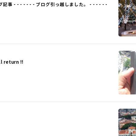
事 - - - - - - - ブログ引っ越しました。 - - - - - -
eturn !!