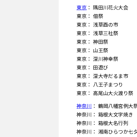
東京
： 隅田川花火大会
東京： 佃祭
東京： 浅草酉の市
東京： 浅草三社祭
東京： 神田祭
東京： 山王祭
東京： 深川神幸祭
東京： 田遊び
東京： 深大寺だるま市
東京： 八王子まつり
東京： 高尾山大火渡り祭
神奈川
： 鶴岡八幡宮例大
神奈川： 箱根大文字焼き
神奈川： 箱根大名行列
神奈川： 湘南ひらつか七