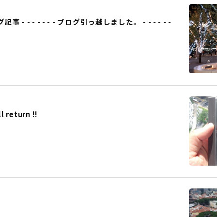
事 - - - - - - - ブログ引っ越しました。 - - - - - -
eturn !!