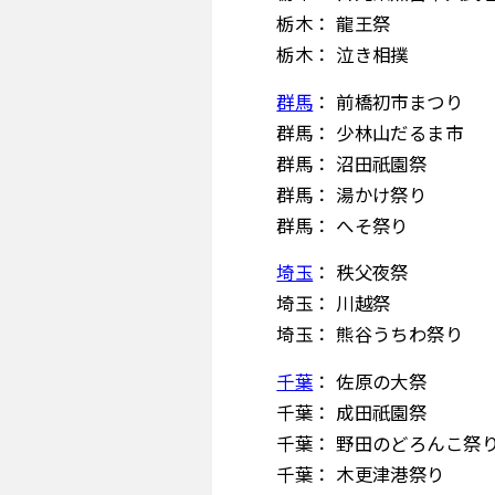
栃木： 龍王祭
栃木： 泣き相撲
群馬
： 前橋初市まつり
群馬： 少林山だるま市
群馬： 沼田祇園祭
群馬： 湯かけ祭り
群馬： へそ祭り
埼玉
： 秩父夜祭
埼玉： 川越祭
埼玉： 熊谷うちわ祭り
千葉
： 佐原の大祭
千葉： 成田祇園祭
千葉： 野田のどろんこ祭
千葉： 木更津港祭り